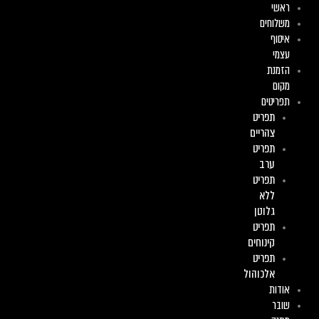
ראשי
ילוג
משלוחים
תוכן
איסוף
עצמי
הזמנת
מקום
תפריטים
תפריט
צהריים
תפריט
ערב
תפריט
ללא
גלוטן
תפריט
קינוחים
תפריט
אלכוהול
אודות
שובר