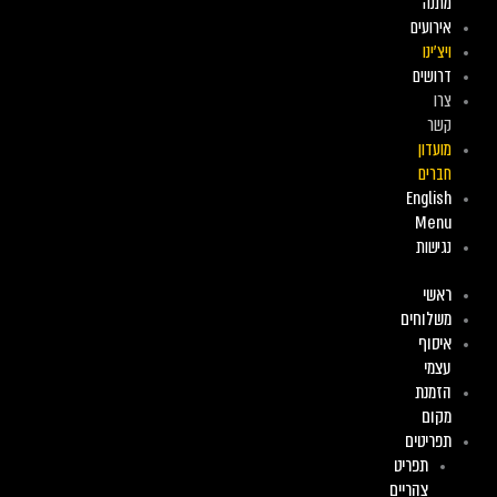
מתנה
אירועים
ויצ’ינו
דרושים
צרו
קשר
מועדון
חברים
English
Menu
נגישות
ראשי
משלוחים
איסוף
עצמי
הזמנת
מקום
תפריטים
תפריט
צהריים