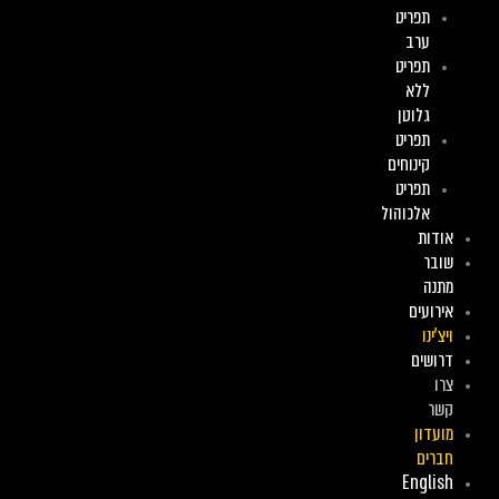
תפריט
ערב
תפריט
ללא
גלוטן
תפריט
קינוחים
תפריט
אלכוהול
אודות
שובר
מתנה
אירועים
ויצ’ינו
דרושים
צרו
קשר
מועדון
חברים
English