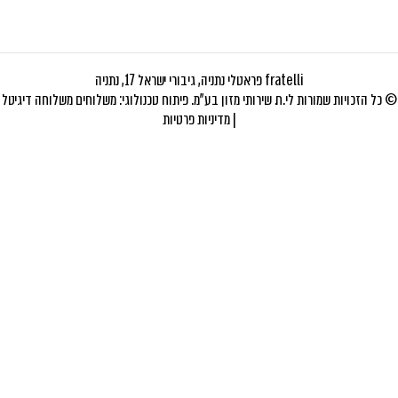
fratelli פראטלי נתניה, גיבורי ישראל 17, נתניה
© כל הזכויות שמורות לי.ח. שירותי מזון בע"מ. פיתוח טכנולוגי:
משלוחים
משלוחה דיגיטל
|
מדיניות פרטיות
האתר שלנו משתמש בקוקיז כדי להבטיח חוויית גלישה חלקה, לנתח שימוש
באתר ולהתאים תוכן ושירותים אישיים עבורך.
למידע נוסף עייני ב-
תקנון האתר
ו-
מדיניות פרטיות
.
סגור
הגדרות עוגיות
חזור
ההודעה נשלחה בהצלחה !
משוב נגישות