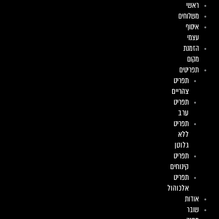
ראשי
ילוג
משלוחים
תוכן
איסוף
עצמי
הזמנת
מקום
תפריטים
תפריט
צהריים
תפריט
ערב
תפריט
ללא
גלוטן
תפריט
קינוחים
תפריט
אלכוהול
אודות
שובר