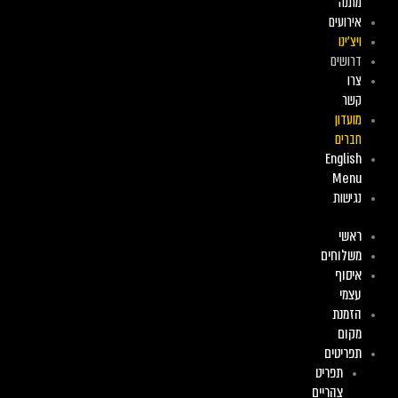
מתנה
אירועים
ויצ’ינו
דרושים
צרו
קשר
מועדון
חברים
English
Menu
נגישות
ראשי
משלוחים
איסוף
עצמי
הזמנת
מקום
תפריטים
תפריט
צהריים