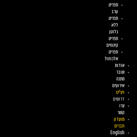
תפריט
ערב
תפריט
ללא
גלוטן
תפריט
קינוחים
תפריט
אלכוהול
אודות
שובר
מתנה
אירועים
ויצ’ינו
דרושים
צרו
קשר
מועדון
חברים
English